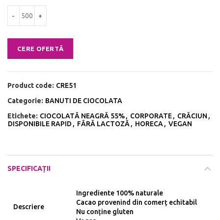
Cantitate Bănuți de ciocolată neagră cu cremă fondant de trandafiri
CERE OFERTĂ
Product code:
CRE51
Categorie:
BANUTI DE CIOCOLATA
Etichete:
CIOCOLATĂ NEAGRĂ 55%
,
CORPORATE
,
CRĂCIUN
,
DISPONIBILE RAPID
,
FĂRĂ LACTOZĂ
,
HORECA
,
VEGAN
SPECIFICAȚII
Ingrediente 100% naturale
Cacao provenind din comerț echitabil
Descriere
Nu conține gluten