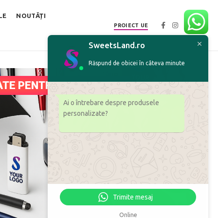
LE
NOUTĂȚI
PROIECT UE
SweetsLand.ro
Răspund de obicei în câteva minute
TE PENTRU AFACEREA TA
Ai o întrebare despre produsele
personalizate?
Trimite mesaj
Online