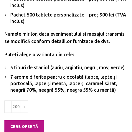
inclus)
Pachet 500 tablete personalizate – preț 900 lei (TVA
inclus)
Numele mirilor, data evenimentului si mesajul transmis
se modifică conform detaliilor furnizate de dvs.
Puteți alege o variantă din cele:
5 tipuri de staniol (auriu, argintiu, negru, mov, verde)
7 arome diferite pentru ciocolată (lapte, lapte și
portocală, lapte și mentă, lapte și caramel sărat,
neagră 70%, neagră 55%, neagra 55% cu mentă)
Cantitate Marturii nunta - Tablete de ciocolata personalizata 5g - Desi
CERE OFERTĂ