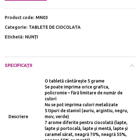
Product code:
MN03
Categorie:
TABLETE DE CIOCOLATA
Etichetă:
NUNȚI
SPECIFICAȚII
O tabletă cântărește 5 grame
Se poate imprima orice grafica,
policromie – fără limitare de număr de
culori
Nu se pot imprima culori metalizate
5 tipuri de staniol (auriu, argintiu, negru,
Descriere
mov, verde)
7 arome diferite pentru ciocolată (lapte,
lapte și portocală, lapte și mentă, lapte și
caramel sărat, neagră 70%, neagră 55%,