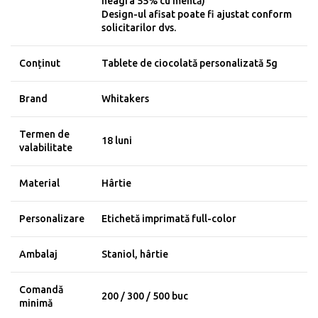
neagra 55% cu mentă)
Design-ul afisat poate fi ajustat conform
solicitarilor dvs.
Conținut
Tablete de ciocolată personalizată 5g
Brand
Whitakers
Termen de
18 luni
valabilitate
Material
Hârtie
Personalizare
Etichetă imprimată full-color
Ambalaj
Staniol, hârtie
Comandă
200 / 300 / 500 buc
minimă