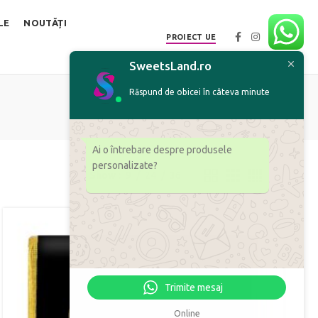
LE
NOUTĂȚI
PROIECT UE
SweetsLand.ro
Răspund de obicei în câteva minute
Ai o întrebare despre produsele
personalizate?
Show
9
24
36
Trimite mesaj
Online