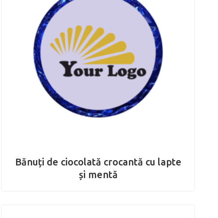
Bănuți de ciocolată crocantă cu lapte
și mentă