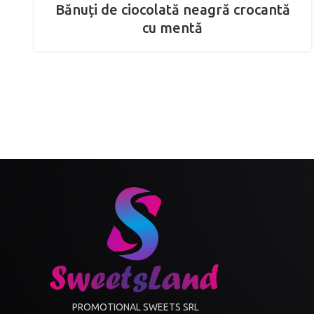
Bănuți de ciocolată neagră crocantă
cu mentă
PROMOTIONAL SWEETS SRL