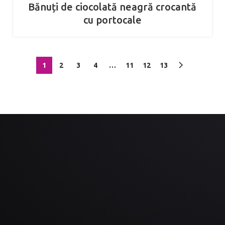
Bănuți de ciocolată neagră crocantă
cu portocale
1
2
3
4
…
11
12
13