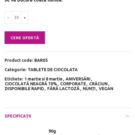
Cantitate Ciocolata neagra cu ghimbir (90g)
CERE OFERTĂ
Product code:
BAR05
Categorie:
TABLETE DE CIOCOLATA
Etichete:
1 martie si 8 martie
,
ANIVERSĂRI
,
CIOCOLATĂ NEAGRĂ 70%
,
CORPORATE
,
CRĂCIUN
,
DISPONIBILE RAPID
,
FĂRĂ LACTOZĂ
,
NUNȚI
,
VEGAN
SPECIFICAȚII
90g