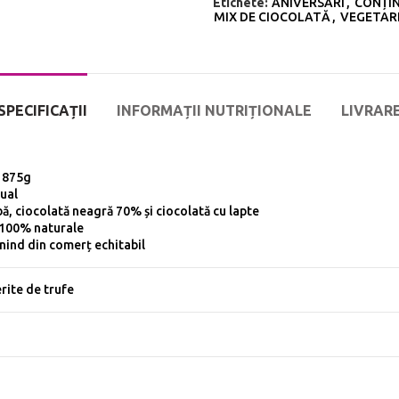
Etichete:
ANIVERSĂRI
,
CONȚI
MIX DE CIOCOLATĂ
,
VEGETAR
SPECIFICAȚII
INFORMAȚII NUTRIȚIONALE
LIVRAR
/ 875g
ual
bă, ciocolată neagră 70% și ciocolată cu lapte
 100% naturale
ind din comerț echitabil
erite de trufe