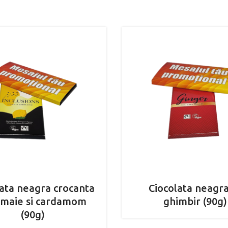
lata neagra crocanta
Ciocolata neagra
amaie si cardamom
ghimbir (90g)
(90g)