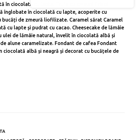
ă în ciocolată cu lapte. Trufe cu zmeură Friscă
 înglobate în ciocolată cu lapte, acoperite cu
u bucăți de zmeură liofilizate. Caramel sărat Caramel
colată cu lapte și pudrat cu cacao. Cheesecake de lămâie
ulei de lămâie natural, învelit în ciocolată albă și
e de alune caramelizate. Fondant de cafea Fondant
în ciocolată albă și neagră și decorat cu bucățele de
colata de lux (875g/77 buc)
ATA