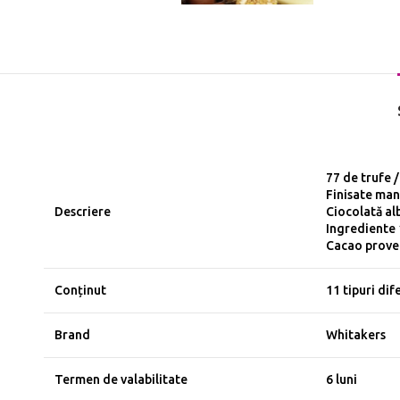
77 de trufe 
Finisate man
Descriere
Ciocolată al
Ingrediente
Cacao proven
Conținut
11 tipuri dif
Brand
Whitakers
Termen de valabilitate
6 luni