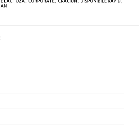
NE LACTOZĂ
,
CORPORATE
,
CRĂCIUN
,
DISPONIBILE RAPID
,
IAN
E