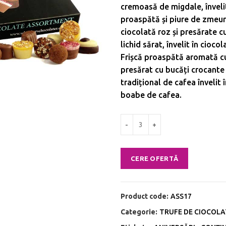
cremoasă de migdale, învelit
proaspătă și piure de zmeură
ciocolată roz și presărate c
lichid sărat, învelit în cio
Frișcă proaspătă aromată cu 
presărat cu bucăți crocant
tradițional de cafea învelit 
boabe de cafea.
Cantitate Selectie de trufe de cio
CERE OFERTĂ
Product code:
ASS17
Categorie:
TRUFE DE CIOCOL