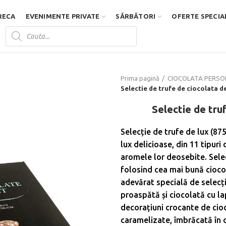
RECA
EVENIMENTE PRIVATE
SĂRBĂTORI
OFERTE SPECIA
Products
search
D
Prima pagină
CIOCOLATA PERSO
Selectie de trufe de ciocolata de
Selectie de tru
Selecție de trufe de lux (87
lux delicioase, din 11 tipuri
aromele lor deosebite. Selec
folosind cea mai bună ciocol
adevărat specială de selecții
proaspătă și ciocolată cu la
decorațiuni crocante de cio
caramelizate, îmbrăcată în c