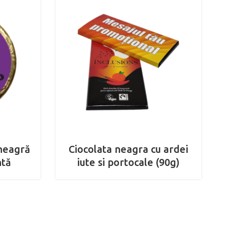
 neagră
Ciocolata neagra cu ardei
ntă
iute si portocale (90g)