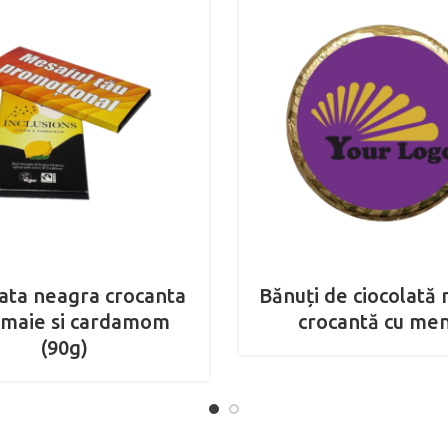
lata neagra crocanta
Bănuți de ciocolată
amaie si cardamom
crocantă cu me
(90g)