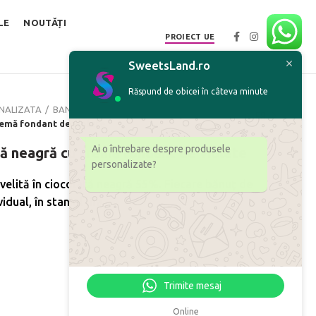
LE
NOUTĂȚI
PROIECT UE
SweetsLand.ro
Răspund de obicei în câteva minute
NALIZATA
BANUTI DE CIOCOLATA
remă fondant de violete
Ai o întrebare despre produsele
tă neagră cu cremă fondant de violete
personalizate?
velită în ciocolată neagră 55%. Fiecare bănuț de
dual, în staniol lila.
gră cu cremă fondant de violete
Trimite mesaj
Online