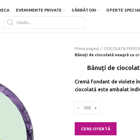
RECA
EVENIMENTE PRIVATE
SĂRBĂTORI
OFERTE SPECIA
Products
search
D
Prima pagină
CIOCOLATA PERSO
Bănuți de ciocolată neagră cu c
Bănuți de ciocola
Cremă fondant de violete în
ciocolată este ambalat indivi
Cantitate Bănuți de ciocolată nea
CERE OFERTĂ