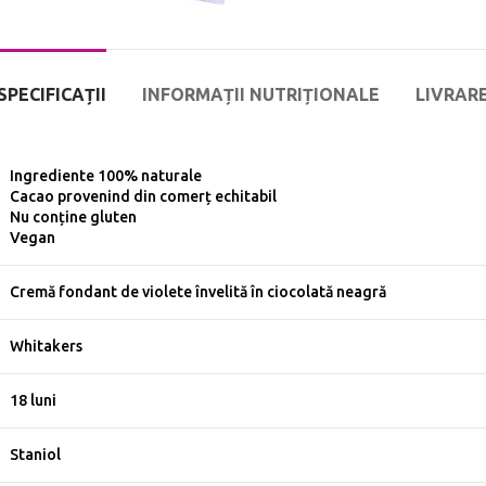
SPECIFICAȚII
INFORMAȚII NUTRIȚIONALE
LIVRAR
Ingrediente 100% naturale
Cacao provenind din comerț echitabil
Nu conține gluten
Vegan
Cremă fondant de violete învelită în ciocolată neagră
Whitakers
18 luni
Staniol