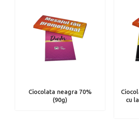
Ciocolata neagra 70%
Cioco
(90g)
cu l