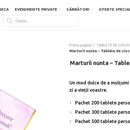
RECA
EVENIMENTE PRIVATE
SĂRBĂTORI
OFERTE SPECIA
Products
search
D
Prima pagină
TABLETE DE CIOC
Marturii nunta – Tablete de cioc
Marturii nunta – Tabl
Un mod dulce de a mulțumi in
zi a vieții voastre.
Pachet 200 tablete person
Pachet 300 tablete person
Pachet 500 tablete person