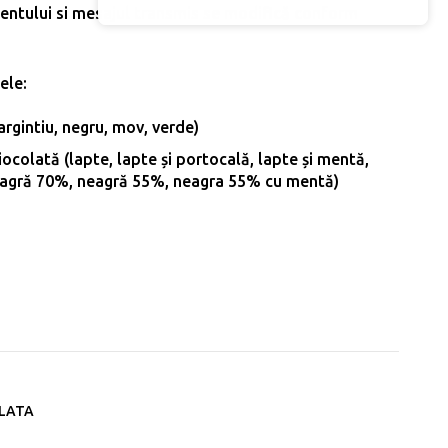
entului si mesajul transmis se modifică conform
ele:
 argintiu, negru, mov, verde)
ocolată (lapte, lapte și portocală, lapte și mentă,
neagră 70%, neagră 55%, neagra 55% cu mentă)
 de ciocolata personalizata 5g - Design 16
OLATA