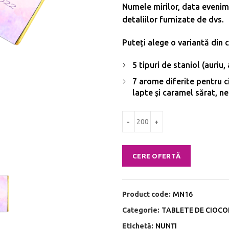
Numele mirilor, data evenim
detaliilor furnizate de dvs.
Puteți alege o variantă din c
5 tipuri de staniol (auriu,
7 arome diferite pentru ci
lapte și caramel sărat, 
Cantitate Marturii nunta - Tablete
CERE OFERTĂ
Product code:
MN16
Categorie:
TABLETE DE CIOC
Etichetă:
NUNȚI