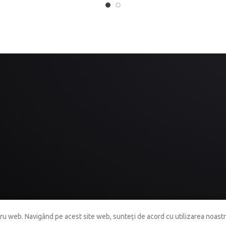
tru web.
Navigând pe acest site web, sunteți de acord cu utilizarea noastr