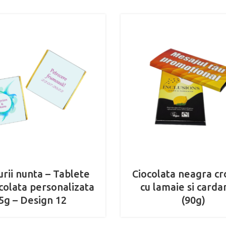
rii nunta – Tablete
Ciocolata neagra cr
colata personalizata
cu lamaie si car
5g – Design 12
(90g)