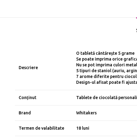
O tabletă cântărește 5 grame
Se poate imprima orice grafica
Nu se pot imprima culori meta
Descriere
5 tipuri de staniol (auriu, argi
7 arome diferite pentru ciocol
Design-ul afisat poate fi ajust
Conținut
Tablete de ciocolată personal
Brand
Whitakers
Termen de valabilitate
18 luni