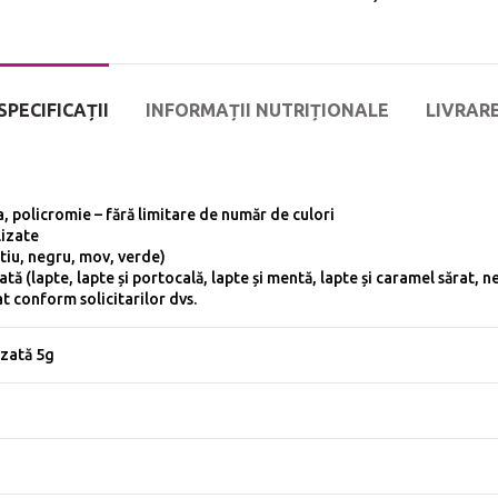
SPECIFICAȚII
INFORMAȚII NUTRIȚIONALE
LIVRAR
, policromie – fără limitare de număr de culori
lizate
ntiu, negru, mov, verde)
ată (lapte, lapte și portocală, lapte și mentă, lapte și caramel săra
at conform solicitarilor dvs.
izată 5g