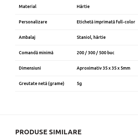
Material
Hârtie
Personalizare
Etichetă imprimată full-color
Ambalaj
Staniol, hârtie
Comandă minimă
200 / 300 / 500 buc
Dimensiuni
Aproximativ 35 x 35 x 5mm
Greutate netă (grame)
5g
PRODUSE SIMILARE