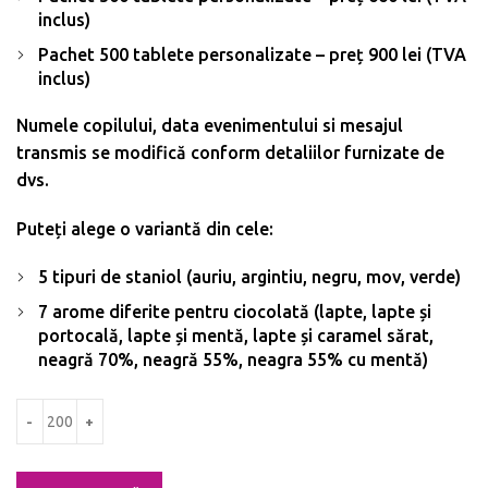
inclus)
Pachet 500 tablete personalizate – preț 900 lei (TVA
inclus)
Numele copilului, data evenimentului si mesajul
transmis se modifică conform detaliilor furnizate de
dvs.
Puteți alege o variantă din cele:
5 tipuri de staniol (auriu, argintiu, negru, mov, verde)
7 arome diferite pentru ciocolată (lapte, lapte și
portocală, lapte și mentă, lapte și caramel sărat,
neagră 70%, neagră 55%, neagra 55% cu mentă)
Cantitate Marturii botez - Tablete de ciocolata personalizata 5g - Desi