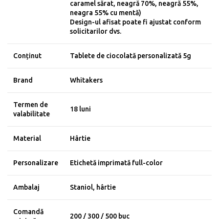
caramel sărat, neagră 70%, neagră 55%,
neagra 55% cu mentă)
Design-ul afisat poate fi ajustat conform
solicitarilor dvs.
Conținut
Tablete de ciocolată personalizată 5g
Brand
Whitakers
Termen de
18 luni
valabilitate
Material
Hârtie
Personalizare
Etichetă imprimată full-color
Ambalaj
Staniol, hârtie
Comandă
200 / 300 / 500 buc