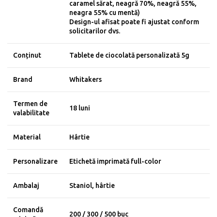
caramel sărat, neagră 70%, neagră 55%,
neagra 55% cu mentă)
Design-ul afisat poate fi ajustat conform
solicitarilor dvs.
Conținut
Tablete de ciocolată personalizată 5g
Brand
Whitakers
Termen de
18 luni
valabilitate
Material
Hârtie
Personalizare
Etichetă imprimată full-color
Ambalaj
Staniol, hârtie
Comandă
200 / 300 / 500 buc