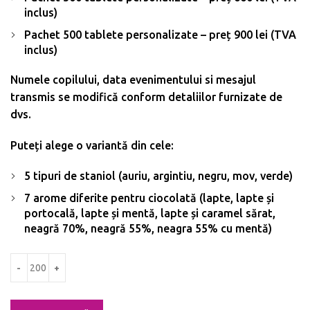
inclus)
Pachet 500 tablete personalizate – preț 900 lei (TVA
inclus)
Numele copilului, data evenimentului si mesajul
transmis se modifică conform detaliilor furnizate de
dvs.
Puteți alege o variantă din cele:
5 tipuri de staniol (auriu, argintiu, negru, mov, verde)
7 arome diferite pentru ciocolată (lapte, lapte și
portocală, lapte și mentă, lapte și caramel sărat,
neagră 70%, neagră 55%, neagra 55% cu mentă)
Cantitate Marturii botez - Tablete de ciocolata personalizata 5g - Desi