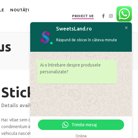
LE
NOUTĂȚI
PROIECT UE
SweetsLand.ro
Răspund de obicei în câteva minute
us
Ai o întrebare despre produsele
personalizate?
Sticky Sidebar
Details available with Every Demo
Hac vitae sem class fames vehicula nascetur nam tellus a
Trimite mesaj
condimentum inceptos mus rhoncus et accumsan fringilla
vehicula nascetur amet fermentum rutrum.
Online