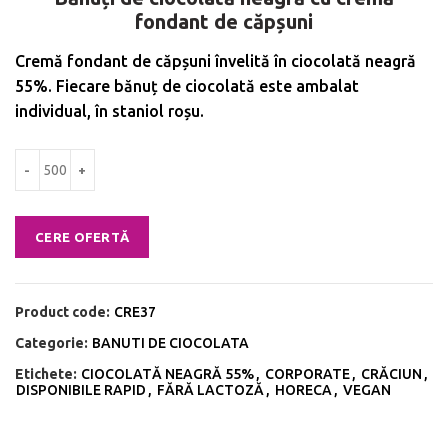
fondant de căpșuni
Cremă fondant de căpșuni învelită în ciocolată neagră
55%. Fiecare bănuț de ciocolată este ambalat
individual, în staniol roșu.
Cantitate Bănuți de ciocolată neagră cu cremă fondant de căpșuni
CERE OFERTĂ
Product code:
CRE37
Categorie:
BANUTI DE CIOCOLATA
Etichete:
CIOCOLATĂ NEAGRĂ 55%
,
CORPORATE
,
CRĂCIUN
,
DISPONIBILE RAPID
,
FĂRĂ LACTOZĂ
,
HORECA
,
VEGAN