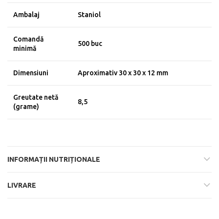
Ambalaj
Staniol
Comandă
500 buc
minimă
Dimensiuni
Aproximativ 30 x 30 x 12 mm
Greutate netă
8,5
(grame)
INFORMAȚII NUTRIȚIONALE
LIVRARE