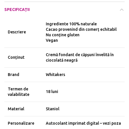
SPECIFICAȚII
Ingrediente 100% naturale
Cacao provenind din comerț echitabil
Descriere
Nu conține gluten
Vegan
Cremă fondant de căpșuni învelită în
Conținut
ciocolată neagră
Brand
Whitakers
Termen de
18 luni
valabilitate
Material
Staniol
Personalizare
Autocolant imprimat digital – vezi poza