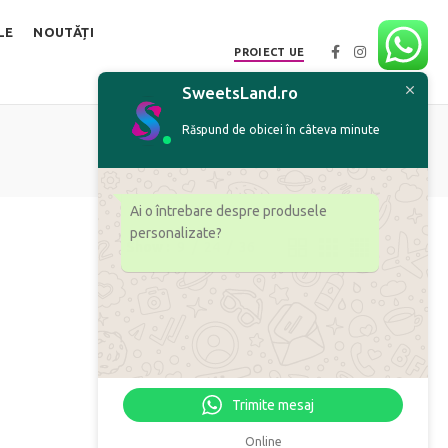
LE
NOUTĂȚI
PROIECT UE
SweetsLand.ro
Răspund de obicei în câteva minute
Ai o întrebare despre produsele
personalizate?
Show
9
24
36
Trimite mesaj
Online