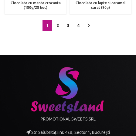
Ciocolata cu menta crocanta
Ciocolata cu lapte si caramel
(180g/28 buc)
sarat (90g)
1
2
3
4
PROMOTIONAL SWEETS SRL
Str. Salubrității nr. 42B, Sector 1, București